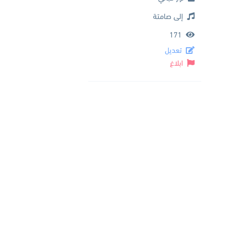
إلى صامتة
171
تعديل
ابلاغ