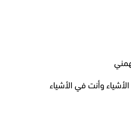
همني
الأشياء وأنت في الأشياء