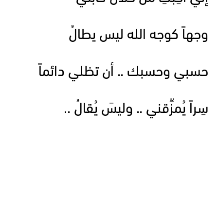
وجهاً كوجه الله ليس يطالُ
حسبي وحسبك .. أن تظلي دائماً
سِراً يُمزِّقني .. وليسَ يُقالُ ..