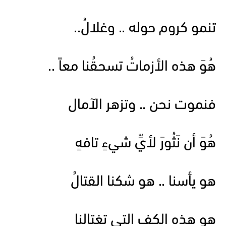
تنمو كروم حوله .. وغلالُ..
هُوَ هذه الأزماتُ تسحقُنا معاً ..
فنموت نحن .. وتزهر الآمال
هُوَ أن نَثُورَ لأيِّ شيءٍ تافهٍ
هو يأسنا .. هو شكنا القتالُ
هو هذه الكف التي تغتالنا