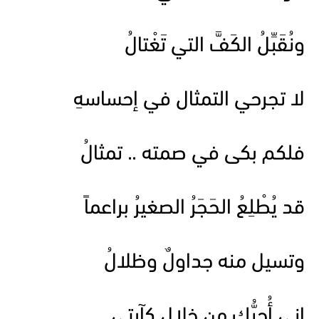
ونُقَبِّلُ الكَفَّ التي تَغْتالُ
لا تجرحي التمثال في إحساسهِ
فلكم بكى في صمته .. تمثالُ
قد يُطْلِعُ الحَجَرُ الصغيرُ براعماً
وتسيل منه جداولٌ وظلالُ
إني أُحِبُّكِ من خلال كآبتي