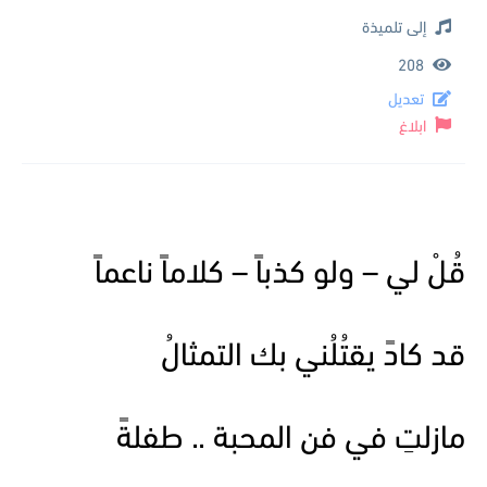
إلى تلميذة
208
تعديل
ابلاغ
قُلْ لي – ولو كذباً – كلاماً ناعماً
قد كادً يقتُلُني بك التمثالُ
مازلتِ في فن المحبة .. طفلةً