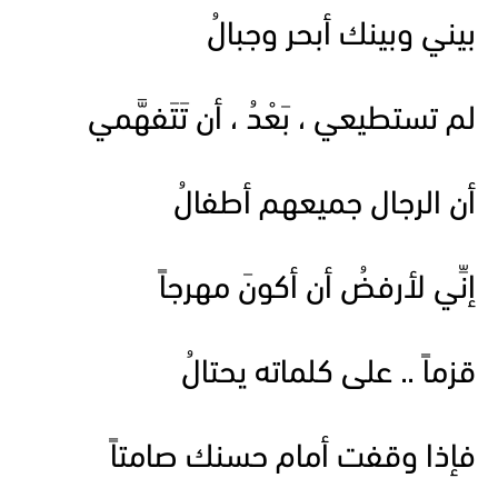
بيني وبينك أبحر وجبالُ
لم تستطيعي ، بَعْدُ ، أن تَتَفهَّمي
أن الرجال جميعهم أطفالُ
إنِّي لأرفضُ أن أكونَ مهرجاً
قزماً .. على كلماته يحتالُ
فإذا وقفت أمام حسنك صامتاً