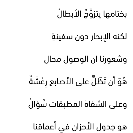
بختامها يتزوَّجُ الأبطالُ
لكنه الإبحار دون سفينةٍ
وشعورنا ان الوصول محال
هُوَ أن تَظَلَّ على الأصابع رِعْشَةٌ
وعلى الشفاهْ المطبقات سُؤالُ
هو جدول الأحزان في أعماقنا