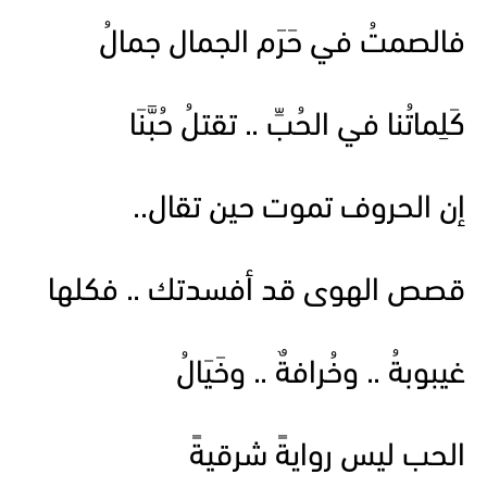
فالصمتُ في حَرَم الجمال جمالُ
كَلِماتُنا في الحُبِّ .. تقتلُ حُبَّنَا
إن الحروف تموت حين تقال..
قصص الهوى قد أفسدتك .. فكلها
غيبوبةُ .. وخُرافةٌ .. وخَيَالُ
الحب ليس روايةً شرقيةً