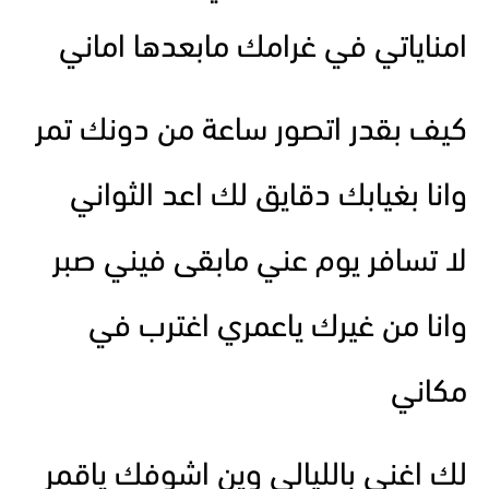
امناياتي في غرامك مابعدها اماني
كيف بقدر اتصور ساعة من دونك تمر
وانا بغيابك دقايق لك اعد الثواني
لا تسافر يوم عني مابقى فيني صبر
وانا من غيرك ياعمري اغترب في
مكاني
لك اغني بالليالي وين اشوفك ياقمر