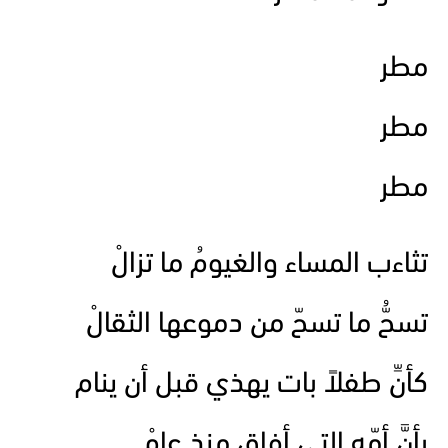
مطر
مطر
مطر
تثاءب المساء والغيومُ ما تزالْ
تسحُّ ما تسحّ من دموعها الثقالْ
كأنِّ طفلاً بات يهذي قبل أن ينام
بأنَّ أمّه التي أفاق منذ عامْ