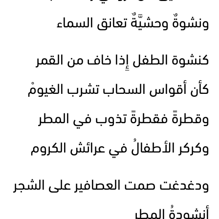
ونشوةٌ وحشيَّةٌ تعانق السماء
كنشوة الطفل إِذا خاف من القمر
كأن أقواس السحاب تشرب الغيومْ
وقطرةً فقطرةً تذوب في المطر
وكركر الأطفالُ في عرائش الكروم
ودغدغت صمت العصافير على الشجر
أنشودةُ المطر