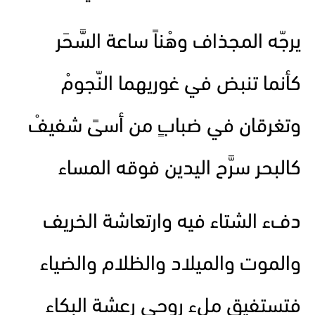
يرجّه المجذاف وهْناً ساعة السَّحَر
كأنما تنبض في غوريهما النّجومْ
وتغرقان في ضبابٍ من أسىً شفيفْ
كالبحر سرَّح اليدين فوقه المساء
دفء الشتاء فيه وارتعاشة الخريف
والموت والميلاد والظلام والضياء
فتستفيق ملء روحي رعشة البكاء