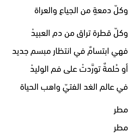
وكلّ دمعةٍ من الجياع والعراة
وكلّ قطرة تراق من دم العبيدْ
فهي ابتسامٌ في انتظار مبسم جديد
أو حُلمةٌ تورَّدتْ على فم الوليدْ
في عالم الغد الفتيّ واهب الحياة
مطر
مطر