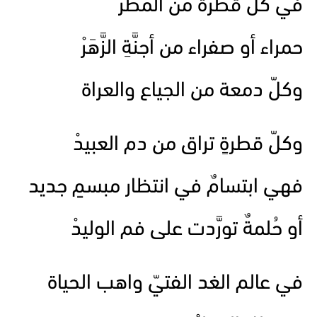
في كلّ قطرة من المطرْ
حمراء أو صفراء من أجنَّةِ الزَّهَرْ
وكلّ دمعة من الجياع والعراة
وكلّ قطرةٍ تراق من دم العبيدْ
فهي ابتسامٌ في انتظار مبسمٍ جديد
أو حُلمةٌ تورَّدت على فم الوليدْ
في عالم الغد الفتيّ واهب الحياة