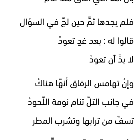
فلم يجدها ثمَّ حين لجّ في السؤال
قالوا له : بعد غدٍ تعودْ
لا بدَّ أن تعودْ
وإِنْ تهامس الرفاق أنهَّا هناكْ
في جانب التلّ تنام نومة اللّحودْ
تسفّ من ترابها وتشرب المطر