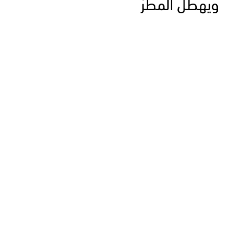
ويهطل المطرْ