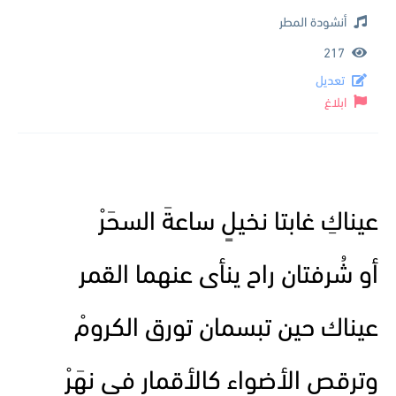
أنشودة المطر
217
تعديل
ابلاغ
عيناكِ غابتا نخيلٍ ساعةَ السحَرْ
أو شُرفتان راح ينأى عنهما القمر
عيناك حين تبسمان تورق الكرومْ
وترقص الأضواء كالأقمار في نهَرْ