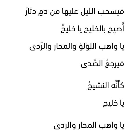
فيسحب الليل عليها من دمٍ دثارْ
أَصيح بالخليج يا خليجْ
يا واهب اللؤلؤ والمحار والرّدى
فيرجعُ الصّدى
كأنّه النشيجْ
يا خليج
يا واهب المحار والردى