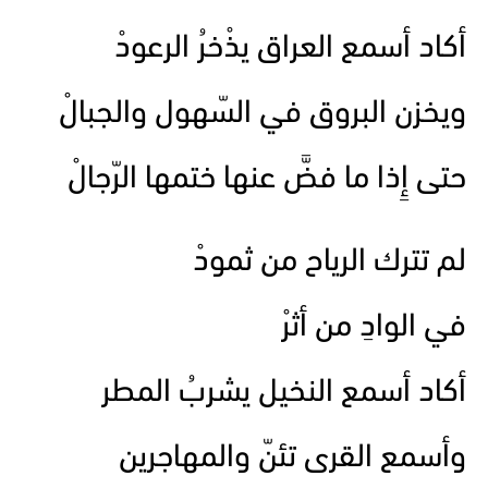
أكاد أسمع العراق يذْخرُ الرعودْ
ويخزن البروق في السّهول والجبالْ
حتى إِذا ما فضَّ عنها ختمها الرّجالْ
لم تترك الرياح من ثمودْ
في الوادِ من أثرْ
أكاد أسمع النخيل يشربُ المطر
وأسمع القرى تئنّ والمهاجرين