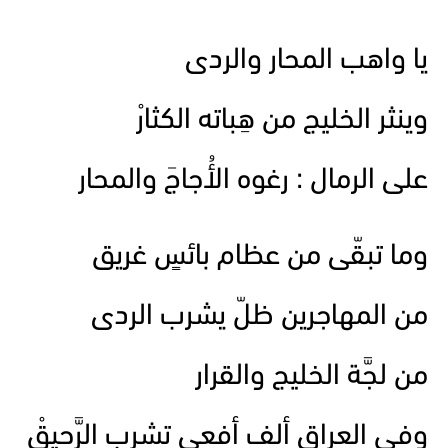
يا واهب المحار والردى
وينثر الخليج من هِباته الكثارْ
على الرمال : رغوه الأُجاجَ والمحار
وما تبقّى من عظام بائسٍ غريق
من المهاجرين ظلّ يشرب الردى
من لجَّة الخليج والقرار
وفي العراق ألف أفعى تشرب الرَّحيقْ