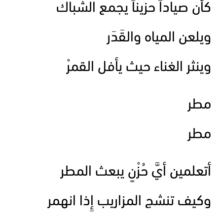
كأن صياداً حزيناً يجمع الشِّباك
ويلعن المياه والقَدَر
وينثر الغناء حيث يأفل القمرْ
مطر
مطر
أتعلمين أيَّ حُزْنٍ يبعث المطر
وكيف تنشج المزاريب إِذا انهمر