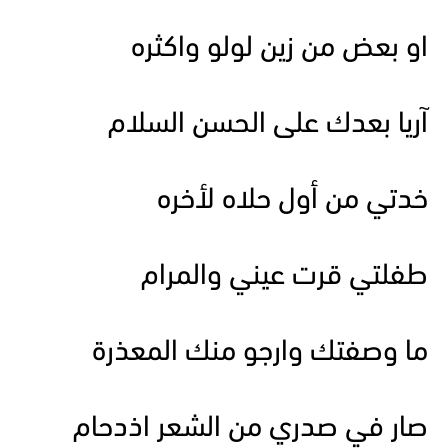
او بعض من زين لولو واكثره
آريا بعدك على الحسن السلام
خدتي من أول حلاه لأخره
طفلتي قرت عيني والمرام
ما وصفتك وارجو منك المعذرة
صار في صدري من الشعر اذدحام