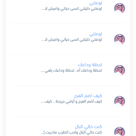
لوعتني
لوعتني خليتني انسى حياتي واعيش لاجلك انا نسيتني طعم الهنا ونسيتني حتى وش اسمي أنا يوه .. على الي صار فيني يوه .. وينك انت ويني ؟ جيتك وفاء ولا...
لوعتني
لوعتني خليتني انسى حياتي واعيش لاجلك انا نسيتني طعم الهنا ونسيتني حتى وش اسمي أنا يوه .. على الي صار فيني يوه .. وينك انت ويني ؟ جيتك وفاء ولا...
لحظة وداعك
لحظة وداعك آه.. لحظة وداعك ياهي صعبه .. بالحيل صعبه وانا اللي ابي قربك وابي قلبك وابيك في دنيتي تبقى معي تبقى نسيت اني اعشقك ..ولا انسى اني بفقدك لحظة...
كيف اضم الفرح
كيف أضم الفرح و أيامي جريحة .. كيف ألم العمر و سنيني غياب وش أسوي و أنا من طيحه لطيحه .. والأماني صدقها أصبح سراب كل يوم اسمع في وسط...
كنت خالي البال
كنت خالي البال واحب الطرب مادريت إن المحبه متعبه صابني ظبي ٍ بسهم من العيون هو رماني في بحور ٍ غارقه آه لو ضميت هالغصن الرطيب زالت احزاني بلاشك وتطيب...