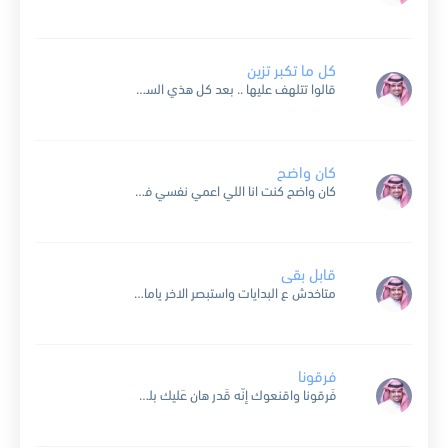
كل ما تكبر تزين
قالوا تتلهف عليها .. بعد كل هذي السنين قلت اعشقها ابيها .. حبها فقلبي دفين سرها في شي .. فيها كل ما تكبر تزين دان وادانه ودانه .. كل ما...
كان واضح
كان واضح كنت انا اللي اعمي نفسي في كلامك في غيابك وانت جنبي كان واضح كل شيء كان يصرخ بكره بتبان الحقيقه كيف ماشفت ان حبي ضيع في قلبك طريقة...
قابل بقى
متاخدش ع البدايات واستبصر الاخر ياما اتبسطنا ساعات وندمنا ف الاخر لو بالكلام يا سلام الكل ذوق وتمام العبره بالايام بتجيب من الاخر وانا كنت بقول علی انصافك دول اسوأ...
فرقونا
فَرقونا واقنعوك إنّه قَدر هان عَليك بلحظه سَنواتك مَعي كنَّي عِشرة يوم . مو عِشرة عُمُر وينَه وَعدك يوم حِلفت تكون مَعي ما اَصدق تِنتظر مِن غيري خير مالّها الايام...