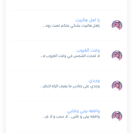
يا اهل هالبيت
ياهل هالبيت بشكي بنتكم تعبت روحي والله بصدها قسمت قلبي والله نصفين نصف عندي ونصف باقي عندها.. ياهل هالبيت شوفوا حالي صارلي من العام ناطر وعدها البشر تسهر كم ليله...
وقت الغروب
لا لمحت الشمس في وقت الغروب فز قلبي بيتعلق ب شعاع الهوى غربي وانا قلبي جنوب والمدى بيني وخلي في اتساع مع حبيبي دايم الوقت محسوب كلما قلنا هلا قال...
وجدي
وجدي على صاحبٍ ما يعرف الزله اخطيت في حقه وأقفى وخلاني وأنا على حالتي والحال معتله الين يرجع وأشوفه بعيني من ثاني أخطيت شكيت وشكي مو على حله وقلت راح...
واقفه بيني وقلبي
واقفه بينى و قلبى .. لا سبب و لا غرض تتعبى قلبى بغرامك .. و ما خبرته أعترض لى بغيت أنساك قلبى غصب عنى يتذكر ولو غلطتى فينى مرة عنك...