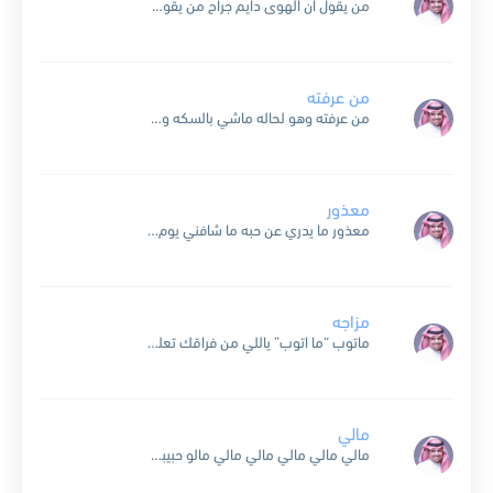
من يقول ان الهوى دايم جراح من يقول ليل الهوى مالو صباح ماعرف في الحب حبك ما عشق ياعيوني قلبك لو يعيش ساعه في قربك كان درى ان الهوى افراح...
من عرفته
من عرفته وهو لحاله ماشي بالسكه وحيد ما يعرف احدن بداله لا قريب ولا بعيد من عرفته وهذا طبعه … بدل النظره بدمعه انطفت بأديه شمعه … عايش ايامه لحاله...
معذور
معذور ما يدري عن حبه ما شافني يوم بمكاني ما شاف روحي وهي تطلع يوم انه اقفى وخلاني البعد والصد منهاجه وان شافني يعقد احجاجه عزي لمن يطلبه حاجه تعطيني...
مزاجه
ماتوب “ما اتوب” ياللي من فراقك تعلمت ان الزمن يومين طيب وخاين “خيان” فاجأتني من فرقاك لكن تألمت كذا بدون اسباب عني تغيب مامت “ما موت” من فرقاك لكن تالمت...
مالي
مالي مالي مالي مالي مالي مالو حبيبي لحالي حبيبه لحالو رح ياهوى وقله بالله ان زعله خله راضي انا وخلي مالي مالي ومالو مالي مالي مالي مالي مالي مالو حبيبي...