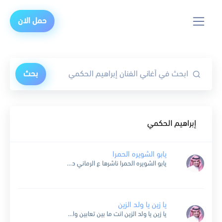
حمل الان
بحث
إبراهيم الحكمي
يابو الشويره الحمرا
يابو الشويره الحمرا ناشرها ع الرماني دق الماني دق الماني طولك ياعود الريحان وعيون عيون الغزلاني دق الماني دق الماني والله لطلع ع القمره اشوف البيضه والسمره دق الماني دق...
يا زين يا ولد الزين
يا زين يا ولد الزين انت ما بين تعابين واتبدلوا العناوين واختلت الموازين الشر لابس توب ملاك وفي كدبه متصدق صاب العمى كل القلوب مبتقش بتفرق والضلمة والعتمة خلاص حلوا...