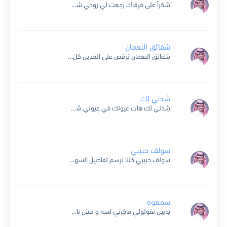
شكراً على فرقاك رجعت لي روحي شكراً الين ألقاك طالع من جروحي شكراً على جرحي القديم اللي بينساني معاك شكراً على قلب نسيته في ضلوعي مو معاك شكراً على كل...
شقائق النعمان
شفائق النعمان ترقص على الخدين كل الحالات تبان من طرفك النعسان شفائق النعمان ترقص على الخدين كل الحالات تبان من طرفك النعسان ديا ورد يا فواح نجمك تمل العين براحة...
شدني لك
شدني لك هات عيونك في عيوني شف مكاني شف زماني كيف خلاني يا نظر عيني لزماني شدني لك شدني لك شدني لك وين اودي شوقي اللي عاش في قلبي الدفين...
سولف حبيبي
سولف حبيبي خلنا نرسم تفاصيل السهر طيش وجنونيل السهر طيش و حلوة سواليفك وانا احس للكلمة طعم يا حلو لاك والنعم يا حلو لاك والنعم سولف حبيبي خلنا نرسم تفاصيل...
سمعوه
جايين تقولولي فاكرني لسه و مش ناسيني عرف خلاص قيمتي افتكر حنيتي يعني اكتشف دلوقتي بس انه مجافيني وان الفراق اصلا مجاش من ناحيتي تفتكروا هفرح بالكلام ده؟ و حق...