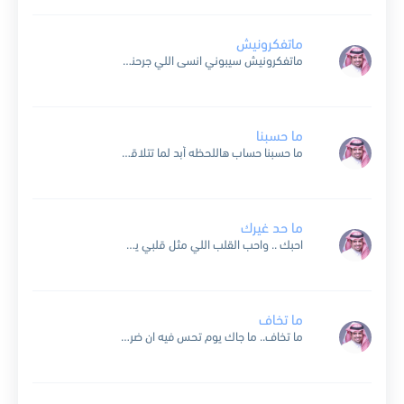
ماتفكرونيش
ماتفكرونيش سيبوني انسى اللي جرحني عشان اعيش ماتفكرونيش قولولو هو ازاي في بعدي عرف يعيش لا تفكروني بيه ولا عايز اشوفو تاني اهو ده اللي باعني وفي يوم خدعني وسابلي...
ما حسبنا
ما حسبنا حساب هاللحظه أبد لما تتلاقى العيون، وكل شي فينا يرد مثل أول يمكن أكثر ننسى كل اللي حصل فينا ونذكر ،كل سوالفنا الأخيره آه مردك حبيبي يا هي...
ما حد غيرك
احبك .. واحب القلب اللي مثل قلبي يحبك وماهي اي كلمة وبس كلمة من قلبي لقلبك احبك محد غيرك سكن قلبي محد غيرك ملك حبي محد غيرك لوحدك بس دواي...
ما تخاف
ما تخاف.. ما جاك يوم تحس فيه ان ضروري انك تخاف.. ياخي خاف.. قلي منهو بس فينا بالدنيا هذي ما يخاف.. ياخي خاف.. يا خاف وحس فيني حسسني انك تبيني.....