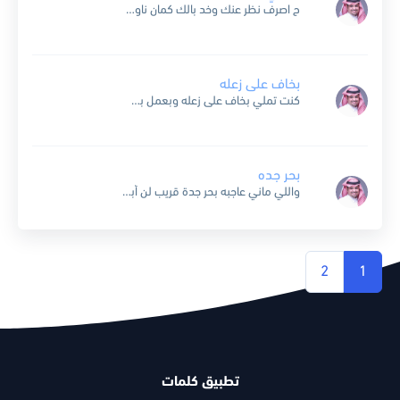
ح اصرف نظر عنك وخد بالك كمان ناوي اني اسيبك وأمشي وابعد من زمان ما اضعفش انا في بعدك وتجرحني عشان دي حكاية ولا تسوى عاوز اشكرك علشان انا اتعلمت...
بخاف على زعله
كنت تملي بخاف على زعله وبعمل بس الليّ بيعجبه علشآن كنت بخآف على قلبيّ بخاف يبعد ويعذبه هو خلآص جاب أخره معايآ الليّ أنا شوفته في حبه كفايه عمل للموضوع...
بحر جده
واللي ماني عاجبه بحر جدة قريب لن أبرر تصرفاتي هذي حياتي واللي ماني عاجبه بحر جدة قريب لو كنت محبوبي تتقبل اسلوبي لو كنت محبوبي تتقبل اسلوبي وش لي وش...
2
1
تطبيق كلمات