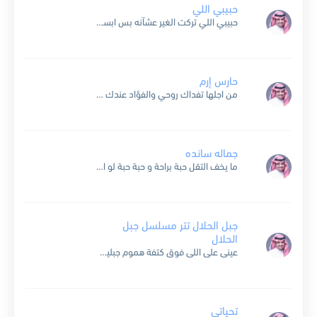
حبيبي اللي
حبيبي اللي تركت الغير عشآنه بس ابسال وينه اليوم عني وين الوفا والصدق وين الامآنه امنت له قلبي خذاه وتركني يعرف مكاني بس ما اعرف مكآنه انا على ظنه وهو...
حارس إرم
من اجلها تفداك روحي والفؤاد عندك سكن قلبي وحققت المراض ياحارس ياحارس اروم ي سبحان من حطك من اجلها تفداك روحي من عندك سكن قلبي من اجلها تفداك روحي والفؤاد...
جماله سانده
ما يخف التقل حبة براحة و حبة حبة لو اشوف بس اللي ربى جاب الجمال ده منين ما يخف التقل سنه براحة و سنه سنه لو يطلب بس عينا ياخدها...
جبل الحلال تتر مسلسل جبل
الحلال
عينى على اللى فوق كتفة هموم جبلين عينى على اللى علية العين واللى تلاقيلة قريبين تعابين واتقلبت الاية المزايا عيوب واهى ماشية بالمقلوب ومهما يجرى تملى مش قابلين اكلين فى...
تحياتي