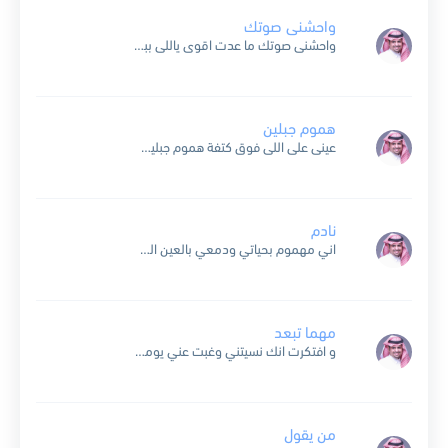
واحشنى صوتك
واحشنى صوتك ما عدت اقوى ياللى ببعدك بالينى بلوة ارقب وصالك والله ما يسوى ما رعانى ما جانى جانى اتصاله ياخى ابيك اتحس مره وتسأل ورد الغلا لازم بالبعد يدبل...
هموم جبلين
عينى على اللى فوق كتفة هموم جبلين عينى على اللى علية العين واللى تلاقيلة قريبين تعابين واتقلبت الاية المزايا عيوب واهى ماشية بالمقلوب ومهما يجرى تملى مش قابلين اكلين فى...
نادم
اني مهموم بحياتي ودمعي بالعين الفرح وين اني مو زين عايش اني مهموم بحياتي ودمعي بالعين اني مو زين عايش بس بالهموم حياتي وبالحزن دوم عشت مضلوم وبجي كل يوم...
مهما تبعد
و افتكرت انك نسيتني وغبت عني يومها شفت انك معايا بقرب مني اصل حبك مش بإيدي ده انت حلمي و انت عيدي مش هفكر مش هقول انك نسيتني مستحيل العيشة...
من يقول