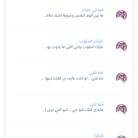
فرحتي فيك
ما بين الوم النفس وشوية اشياء مااقدر أخبي داخلي فرحتي فيك انت الصحيح اللي وسط كومة اخطاء وانت الحبيب ويسعد القلب طاريك ياليت قلبك ياخذ العمر وماشاء واسمح اذا حتى...
عليك اسلوب
علیك اسلوب يخلي اللي ما يذوب يوب على النیة تكملهم لانك طیب وحبوب علیك اسلوب يخلي اللي ما يذوب يوب على النیة تكملهم لانك طیب وحبوب انا كم كم انا...
صدقني
صدقني .. لو كنت عارف ان قلبك حبها ماكنت لبيت النداء من قلبها انت اللي قلت اشوفها .. واني اراعي ضروفها ارجوك لا تزعل علي .. انا بين ضلوعي قلبي...
شو بني
مابدي قلك شو بني .. شو اللي جرى لي بها الدني بدي معك ابدا العمر اول سطر بالوردني ولا بدي احكي شو حصل شو اللي كسر في الامل واللي قلب...
شكرا