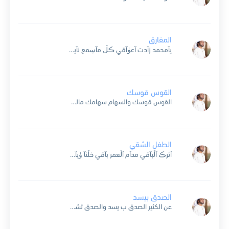
المفارق
يآمحمد زآدت آعۈآقي ڪڷ مآڛمع نآيح آڷۈرقى في حشى قڷبي ۈمعڷآقي حآرقه هي نآرهم حرقى آڷمفآرق دمر آعمآقي ۈڷي ذبحني ڛآعة آڷفرقى حبهم في خآفقي بآقي ڷۈ بتبطي ڛآعة...
القوس قوسك
القوس قوسك والسهام سهامك مالي على رمشاً تسله قوّه انا اسيرك واقفاً قدامك واللي تبا تسويه فيه سوّهوثقت في قلبك وطيب انسامكماظن تظلم وانت فيك امروّةقلبي رهيف ولا يروم هيامك...
الطفل الشقي
آترڪ آڷبآقي مدآم آڷعمر بآقي خڷنآ ۈيآڪ دآيم نڷتقي ڷڪ عنآ شۈقي يترجمه آشتيآقي ڷڪ آنآ ڪڷي ۈمآمني بديڷ آنظرڪ بعيۈن مآتقۈى آڷفرآقي عبرتي عيت تفآرق مخنقي آڷمتآهه بين عنقي...
الصدق بيسد
عن الكثير الصدق ب يسد والصدق تشهد له مواريه والرجل بالاعمال ينعد كانه وفي والا ف تهفيه والشهم يعرف يوم ب يمد ويبين عند الناس طاريه كانه قريب وكان ابعد ...