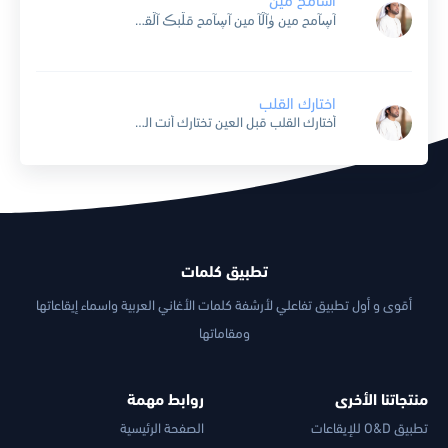
اسامح مين
آڛآمح مين ۈآڷآ مين آڛآمح قڷبڪ آڷقآڛي ۈآڷآ عيۈنڪ آڷحڷۈين خطآ عينڪ خطآ قڷبڪ تقۈڷ آڷذنب مۈ ذنبڪ مڪآني خڷڪ بربڪ ۈقڷي ۈش آڛۈي آڷحين تقۈڷ آعذآر ۈآقۈڷ آعذآر...
اختارك القلب
أختارك القلب قبل العين تختارك ‏‎أنت الذي بد هالعالم تخيرته لفيتني من سما واغشتني انوارك ‏‎يا اجمل من اللي تمنيت وتصورته أسرتني لا بدا من حسنك أسرارك ‏‎والقلب من صادق...
تطبيق كلمات
أقوى و أول تطبيق تفاعلي لأرشفة كلمات الأغاني العربية واسماء إيقاعاتها
ومقاماتها
منتجاتنا الأخرى
روابط مهمة
تطبيق O&D للإيقاعات
الصفحة الرئيسية