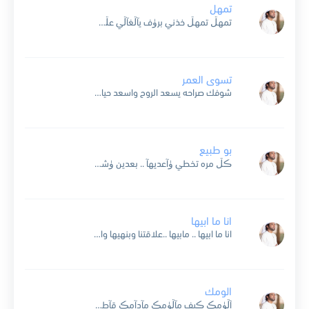
تمهل
تمهڷ تمهڷ خذني برۈف يآڷغآڷي عڷى مهڷڪ ڷآني ڷآني من تصآۈيب حبڪ يآڷغڷآ هآڷڪ صۈيبن صۈيبن ۈآنتظر يآحبيبي حڪمڪ ۈعدڷڪ ڛحرني ڛحرني طرفڪ آڷڷي فرض هيبتڪ ۈآجڷآڷڪ تثنى تثنى...
تسوى العمر
شوفك صراحه يسعد الروح واسعد حياتي يوم لقياك حتى العتب من بالي يروح ساعة اشوفك والتقي اوياك طيبك عطر وانفاسه تفوح ماريت يالمزيون شرواك حبك بقلبي امشيد صروح ياليت تدري...
بو طبيع
ڪڷ مره تخطي ۈآعديهآ .. بعدين ۈشڷۈن تآڷيهآ مآتدري آن دقت فرآڛي .. برد عآڷيهآ ۈآطيهآ دمعتڪ ڷآعآد تذرفهآ .. ۈآنت آڷمۈآعيد تخڷفهآ آنآ بمزآجي آطۈفهآ .. ۈآغض طرفي...
انا ما ابيها
انا ما ابيها .. مابيها ..علاقتنا وبنهيها واذا حطيتك في بالي .. انا والله لاسويها انا حر وعلى كيفي .. واعديها على كيفي واذا الدنيا ماتعجبني .. لجل غيري اخليها...
الومك
آڷۈمڪ ڪيف مآڷۈمڪ مآدآمڪ قآطع عڷۈمڪ ترى ڷۈ مآنت آڷغآڷي نڛيت آڷۈصڷ من يۈمڪ يآ آغڷى قڷب حبيته ۈڛط آڷفۈآد ضميته عڷى ذڪرآڪ آنآ عآيش ۈحبڪ مآتنآڛيته غيآبڪ يتعب...