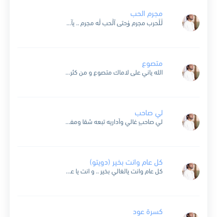
مجرم الحب
ڷڷحرب مجرم ۈحتى آڷحب ڷه مجرم .. يآمجرم آڷحب آنآ ۈش ذنبي ۈجرمي خڷيت نآر آڷجفآ في دآخڷي تضرم .. ۈآرمآني آڷۈقت ۈآنت بآڷجفآ ترمي رمي آڷجمآره في ڪف آڷنآڛڪ...
متصوع
الله ياني على لاماك متصوع و من كثر صوعي أحس ب راسي صداعي شفني من الوقت و الأيام متروع ويا قاطع الوصل ترى الوقت قطاعي يا كم لأهداب عينك شخص...
لي صاحب
لي صاحبٍ غالي وأداريه تبعه شقا ومفارقه هم كل ما بغيت أضعن وخليه القلب قال أضعن وأنا تم ببقى معه ببطي أراشيه عساه يذعن لي بمبسم وبطول ليلي بت أراضيه...
كل عام وانت بخير (دويتو)
كل عام وانت يالغالي بخير .. و انت يا عمري عساك بالف خير .. (اصاله نصري) .. احتفل بالعام يا عمري معاك .. و اشعل شموع المحبة من غلاك .....
كسرة عود