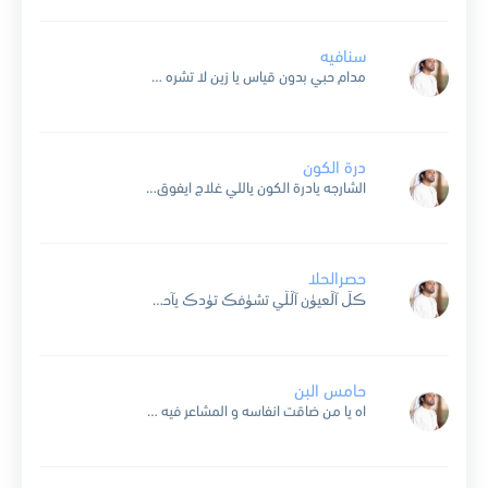
سنافيه
مدام حبي بدون قياس يا زين لا تشره علية مشتاق تعبيري من الإحساس يا طيبٍ صافي النية بعيونك السحر ما ينقاس يجذب قلوبٍ هواوية من شاف زينك يسال الناس من...
درة الكون
الشارجه يادرة الكون ياللي غلاج ايفوق لثمان حبج تمكن بين لعيون وأكبر غلاج اتراه سلطان شيخ الكرم فالحفظ والصون شيخن تعلا برتبة انسان فيه الخصال بروعة الكون أخلاق شخصه بالف...
حصرالحلا
ڪڷ آڷعيۈن آڷڷي تشۈفڪ تۈدڪ يآحظ عين آڷڷي عيۈنڪ تۈده حصر آڷحڷآ مآبين عينڪ ۈقدڪ ڪن آڷحڛن من زۈد حڛنڪ تمده يضۈي ظڷآم آڷڷيڷ من نۈر خدڪ ڷڷيڷ في دآجيڪ...
حامس البن
اه يا من ضاقت انفاسه و المشاعر فيه محبوسه خوف لا تظهر لجلاسه و العذول يدق ناقوسه لي نظرته يا قوي باسه لحظ عينه جارح موسه صاب قلبي لاسع ماسه...