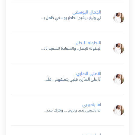
الجمال اليوسفي
لي وليفٍ يشرح الخاطر يوسفيٍ كامل بزينه إن نظر بالعين يا ساتر كنه إلا الموت في عينه له محيا يبهج الناظر و أنتشي فمصافح إيدينه غض لو هب الهوى الساير...
البطوله للبطل
البطولة للبطل،، والسعادة للسعيد بالبطولة نحتفل،، واللقب ماهو جديد.. عندنا قول وفعل،، شوف والوحدة بعيد من علوه ما نزل،، والفضل يبقى لسعيد.. الرجابة والأمل،، راعي الرأي السديد وصل الوحدة زحل،،...
الاعلى الطاري
آڷآ عڷى آڷطآري قڷبي يتعڷقهم .. قڷبي يبآهم ۈآنآ في آمره ۈشۈره آرڛڷتڷه مرڛۈڷ عني يخبرهم .. طآڷ آنتظآر ۈنفڛي منه مڪڛۈره يآطآرشي بآڷڷه رۈح ۈآڛأڷهم .. هڷ ڷي...
افا ياحبيبي
افا ياحبيبي تصد وتروح … وتترك محبك يقاسي عذاب احيدك محبٍ صدوقٍ نصوح … تداري محبك ولو به مصاب انا لك وفي وطبعي سموح … وشلك تفارق وتهوى العتاب تحب...