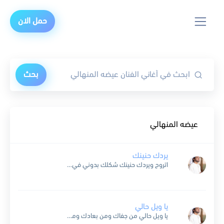
حمل الان
بحث
عيضه المنهالي
يردك حنينك
اتروح ويردك حنينك شكلك بدوني في حسايف اتطيع فينا عاذلينك واحنا الحبايب والولايف منهو يعوضني بزينك وعيوني بغيرك كفايف عدني على حطة يدينك في راس مرقاب الشرايف اصد عن رمشك...
يا ويل حالي
يا ويل حالي من جفاك ومن بعادك ومن فرقاك ونا الذي من زود من يهواك قلبي على روحي يديك لا ما قدرت انساك دكراك عندي دوم دكراك واحس في نفسي...