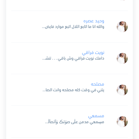
وحيد عصره
والله انا ما اتابع اللال اتبع موارد فايض الرّي اهناك وين الزين يختال بدرٍ ونوره ينوّر الحي غرٍّ بثوب الزين يختال اذا ظهر يسترسل الضي عوده يجر القلب لي مال...
نويت فراقي
دامك نويت فراقي وش باقي . . . تنشد عنه وتسال الكون دونك ضاقي وأشواقي . . . عزّيتها ف الحال مالك رجاء بخفاقي وأحداقي . . . الدمع منها سال والقلب منك عاقي يا راقي ....
مصلحه
يتني في وقت كله مصلحه وانت الصالح وهم لا يصلحون شف قلوب الناس في ايدك مسبحه وهم باسم الله عليك يسبحون وش بقى من الحسن فيك و نمدحه هل بقى...
مسمعي
مڛمعي مدمن عڷى صۈتڪ ۈآتصآڷڪ زيد آدمآنه متعبن صآحبڪ بڛڪۈتڪ ۈآنت صۈتڪ ضخ شريآنه خذ بشبر ۈبآعڪ ۈفۈتڪ ۈدڪ آڷخفآق مڛڪآنه فآڷخۈآفي رڛم منحۈتڪ ترتۈيبڪ رۈح ضميآنه حرت...