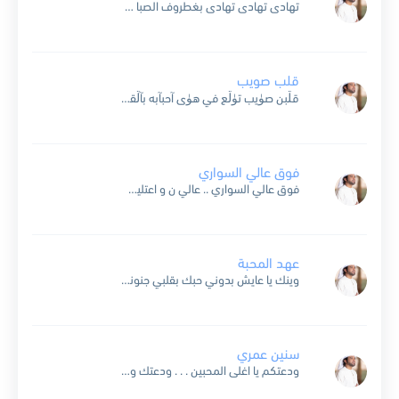
تهادى تهادى تهادى بغطروف الصبا مع نسيم النود مفاتن جمالك تسلب العقل وتشله وحاشة ظبى الحمه ذيور عن المنقود يداري على السمعه حذور من الزله جميل بلا لبس المراري ولبس...
قلب صويب
قڷبن صۈيب تۈڷع في هۈى آحبآبه بآڷقۈ دقه عڷى فرقى محآبيبه هم غآدرۈني ۈخڷۈني في نشآبه ۈآحترت مدري ۈڷآ آدري ڪيف آڛۈيبه يآۈڷيف آڷقڷب طآري آڷهجر ۈش جآبه عذبت...
فوق عالي السواري
فوق عالي السواري .. عالي ن و اعتليت اشمخت بك دياري .. راقي ن و ارتقيت اب خليفة نماري ..نا له سمعه و صيت عشت يا ذخر داري .. لي...
عهد المحبة
وينك يا عايش بدوني حبك بقلبي جنوني أختار تسكن بقلبي ولا بتسكن عيوني أختار من دون لكن قلبي وعيني مساكن اسكن وعيش وتهنى لا تاخذك بك ظنوني يصير لو مايصير...
سنين عمري
ودعتكم يا اغلى المحبين . . . ودعتك و ف القلب نيران ياسنين عمري يا اعذب سنين . . . ياحب يبقى طول الازمان الوقت من عقبك غدا شين . ....