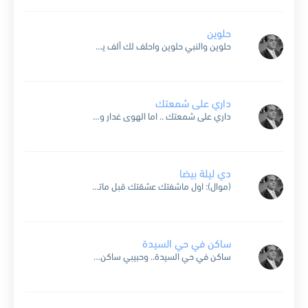
حلوين
حلوين والنبي حلوين واحلف لك ألف يمين بس انت استنى عليا على مهلك حلمك بيا ده رموشك تسحر ميه وعنيك تفتن ملاين حلوين ويا محلى رموشهم واحلف ولا رمش غزال...
داري على شمعتك
داري على شمعتك .. اما الهوى غدار واصبر على قسمتك .. وابعد عن الأفكار راح تشكي لمين .. داري والناس قاسين .. داري ده لو داريت ع الشمع يقيد .. ويوم...
دي ليلة بيضا
(موال): اول ماشفتك عشقتك قبل ماتكلم ناسي قلبي ندهلي وقال لي ماتسلم خوفت اسلم تفوتني وقلبي يتألم ان لقيتك نازل لقيتك برمش العين بتغمزلي فرح فؤادي وقالي ياسلام سلم والطير...
ساكن في حي السيدة
ساكن في حي السيدة.. وحبيبي ساكن في الحسين وعلشان أنول كل الرضا.. يوماتي أروحلو مرتين علشان حبيبي زي الغزال.. يوماتي أهجر حيّنا وكل واحد عني قال عني.. عاشق وقلبو مش...