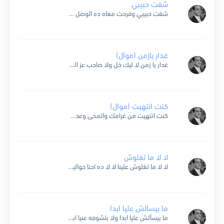
شفت حبيبي
شفت حبيبي وفرحت معاه ده الوصل جميل حلو يا محلاه بعد الوحده وكل اشجاني كان قلبي وحيد وصبح فرحان ياما قضيت الليل سهران يجي حبيبي انعم بلقاه يا حلاوته لما...
غدار يازمن (موال)
غدار يا زمن لا ليك خل ولا صاحب عز الحبايب خدتهم ولا فضلش ولا صاحب انا صاحبت صاحب اتاري صاحبي مصاحب وصاحب اتنين يا زمن ما لوش صاحب واشكيك لمين...
كنت انتهيت (موال)
كنت انتهيت من غرامك واتمحى وعدي ولما شفتك مصفى جد بي وجدي ورجعت افكر لقيتك اغلى شي عندي ماليش غنى عن جمالك لو تروح الروح لو كنت تسمح بوصلك يبقى...
لا لا ما تغلوش
لا لا ما تغلوش علينا لا لا ده احنا حوالينا ناس يتمنوا نظره ويلاغونا ألف مره اهي يعني سلوى ممكن بس احنا لا ممكن ننظر لأهل بره ده انتوا الجيره...
ما بيسالش عليا ابدا
ما بيسألش عليا ابدا ولا بتشوفه عنيا ابدا ياما ناديته وترجيته انه يرق شويه ابدا ما بيسألش عليا ابدا اول ما عنيه بصوا لي فتنوني عليه وقالوا لي وازاي بعد...