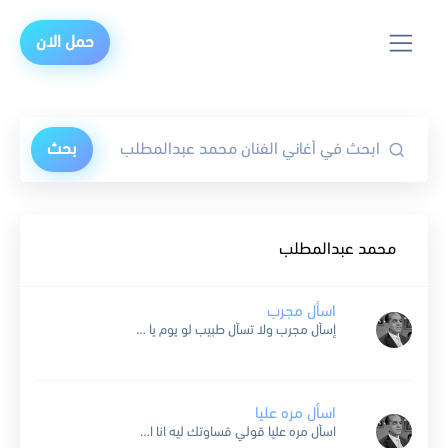
حمل الان
بحث
محمد عبدالمطلب
اسأل مجرب
إسأل مجرب ولا تسأل طبيب لو يوم يا قلبي ظلمك حبيب تعال ادلك وتعال اقول لك ده كل شي قسمه ونصيب إسأل مجرب داء الحب وعاش الحب وقلبه جريح وإسأل...
اسأل مره عليا
اسأل مره عليا قولي قساوتك ليه انا افديك بعنيه واكتر منهم ايه اسأل مره عليا .. اسأل عليا مره ايه اغلى من القلب اللي وهبته اليك شافك مره وحب وياما سالني...