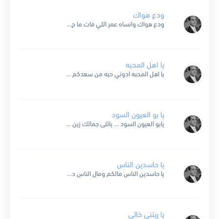
ودع هواك
ودع هواك وانساه عمر اللي فات ما ح يرجع تاني كان حلم وراح انساه وارتاح ودع هواك ودع علمت قلبي ازاي يتألم خليت دموع العين تتكلم توهت ميلي جددت ويلي...
يا اهل المحبه
يا اهل المحبه ادوني حبه من سعدكم اسعد فؤادي وابلغ مرادي يوم زيكم يا اهل المحبه المحبه ادوني حبه يا اهل المحبه ادوني حبه .. يا اهل المحبه كل الأحبه...
يا بو العيون السود
يابو العيون السود … ياللى جمالك زين ميتا الوداد يعود … وتنول مناها العين حبيت وقلت ياريت … الحب يصفى لى وياريت ماكنت هويت … ولا كان على بالى ليه...
يا حاسدين الناس
يا حاسدين الناس مالكم ومال الناس ده كل قلب ف ألم ولكل واحد كاس يا حاسدين قلبين ايه قصدكم منهم يا مفرقين حبيبين فرقتوا ليه بينهم يكفينا شر العين واحرسنا...
يا ريتني خالي