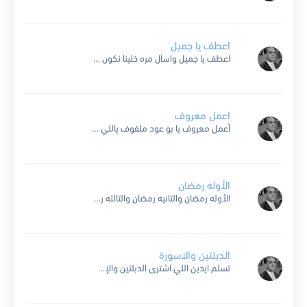
اعطف يا جميل
اعطف يا جميل واسال مره خلينا نكون ع البال مره في غيابك كنت بتوحشنا ونجيلك ولا تسأل عنا هو انت يا جميل مخاصمنا والا العذال حجبوك عنا مين قال ان...
اعمل معروف
أعمل معروف يا بو عود ملفوف ياللي خدودك بلور مشطوف حبك على فين ح يوديني يا غزال بيجود يكسف هوليود ياللي حلوتك سكر معقود حبك على فين ح يوديني يا...
الأوله رمضان
الأوله رمضان والتانيه رمضان والتالته رمضان الأوله رمضان من كل عام مره والتانيه رمضان بين الشهور دره والتالته رمضان فى كل بيت سهره الاوله رمضان بيجى شهر التانيه رمضان وخيره...
الدبلتين والاسورة
تسلم ايدين اللي اشترى الدبلتين والإسوره تسلم .. تسلم .. تسلم .. تسلم تسلم ايدين اللي اشترى انا لما دريت من فرحتي جيت وحأقدم من عندي هديه دستة مناديل منظرها...