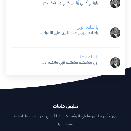
ياريتني خالي زيك يا خالي ولا شفت حيرتني ولا انشغالي ياريتني زيك يا خالي يا خالي .. يا ريت جفوني تنام وتصحى على نور جمالك وتشوف عيوني في القرب فرحه ...
يا صلاة الزين
ياصلاه الزين ياصلاه الزين على الأمراء ياصلاه الزين .. ياصلاه الزين ياصلاه الزين على الحلوين ياصلاه الزين .. ياصلاه الزين ياصلاه الزين على الحاضرين يا صلاة الزين .. ليلتهم حلوه ومحليها ...
يا ليله بيضا
اول ماشفتك عشقتك قبل ماتكلم ناسي قلبي نده لي وقال لي ماتسلم خفت اسلم تفوتني وقلبي يتألم ان لقيتك نازل لقيتك برمش العين بتغمزلي فرح فؤادي وقال لي ياسلام سلم...
تطبيق كلمات
أقوى و أول تطبيق تفاعلي لأرشفة كلمات الأغاني العربية واسماء إيقاعاتها
ومقاماتها