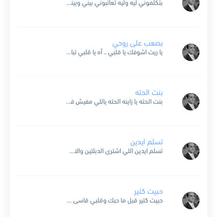
بتكلموني ليه وليه تعاتبوني بيني وبينكم ايه مانتوا اللي بعتوني انتوا اللي بعتوني سلمتكم امري وعشت طول عمري صاين محبتكم في الفرح تنسوني في الحزن تدعوني واقاسي دمعتكم اكره اعاديكم...
بصعب على روحي
يا ريت اشوفك يا قلبي .. آه يا قلبي تبان كدا تاني .. بصعب على روحي لما بشوف حالي بين بسمتي ونوحي كلمه تقولها لي انت السبب انته .. واصعب...
بنت الحته
بنت الحته يا زاينه الحته ياللي مفيش في حلاوتك سته .. واللي في سنك غايرين منك مش طايلين من حسنك حته .. يا بنت الحته .. يا زاينه الحته لما...
تسلم ايدين
تسلم ايدين اللي اشترى الدبلتين والاسوره انا لما دريت من فرحتي جيت وح اقدم من عندي هديه دستة مناديل منظرها جميل مع تحفه من الورد وصيه وعلى الأرغول راح اغني...
حبيت كتير
حبيت كتير قبل ما حبك وقلبي قاسى كتير فهواك علشان كده بيسعدني لقاءك واتمنى اعيش العمر معاك انت اللي وحدك حبتني وخلقت من حبك جنه وانت اللي وحدك هنتني والقلب...