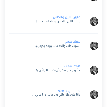
مابين الليل والكاس
مابين الليل والكاس وبعادك يزيد الليل والشوق لودادك الليل يسهّرني والكاس يفكّرني وانت محيّرني مابين الليل والكاس وبعادك يا ليل بتقسى عليّ عشان حبيبي بعيد هجرني وانساني وشفت دمع عينيّ...
معاد حبيبي
السبت فات والحد فات وبعد بكره يوم التلات معاد حبيبي معاد حبيبي افرح يا قلبي وهني العين ده كل يوم بيفوت بسنين وبعد بكره نهار لتنين وبعد بعده يوم التلات...
هدي هدي
هدّي يا حلو ما تهدّي خد مننا وادّي بتخبي ليه ضحكتك وتمدّ وتعدّي هدّي رمشك يجيب الهوى للقلب لو خالي والنظرة منك دوا لكن دوا غالي سرق النسيم رقتك سلّم...
وانا مالي يا بوي
وانا ماي وانا مالي وانا مالي وانا مالي يا بوي وانا مالي عمر الاليام ما ح تصفالي طول ما انت بعيد عني يا غالي وغلبت اقول لك تعال لي تعاندني...