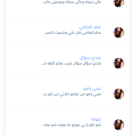
عالى جبينه وعالى سماه وبيرمينى مابينرمى لا بالحكى ولا بالومى حبه هادد حيلى بيمشى ويا ارض اشتدى كل ما يمرق من حدى ولما نظرته يا ويلى يا ويل عالى جبينه...
عطر الماضي
عطر الماضي فاح علي وشميت النسيم رجع حتى يواعي في هالجرح القديم شفت عيونه وقفوا بدربي ودمعتهن قالت مش ذمبي خليني وقرب يا قلبي المسامح كريم عم يحكيني بدمعه عينه...
عندي سؤال
عندي سؤال سؤال غريب بعلم الثقه بنلتقي وننسى اللي صار لو بعدو طال يبقى الحبيب نظره عيونو بينتهي هات القرار يا قلبي انسى اللي مضى ادي الهنا بسمه رضى في...
عيني يامو
عيني يامو من غرامو خلاني جن طير عقلي قليبي خلا دقاتو تزيد لامو لامو عليا يامو قالولي جن اتقيد ناري والنا تزيد ياليل انا ليلي طويل وانا بدي قليل وحبيب الروح على قلبي بخيل ياليل ياما...
عيونه
شو حلو يا بي عيونو ما بعرف شو عملو في خياله تخيل على جفونو عجبينو سيوف محميه حبيتو يا بي جنون وصحابي اشتلقو علي سالو عنو مين بيكون رد الدمع...