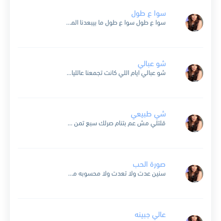
سوا ع طول
سوا ع طول سوا ع طول ما بيبعدنا المكان رح بتضلك حبيبي تا يخلص هالزمان والعمر الي عشتو قبلك من عمري راح وكان لكن انا عمري بعدك كلو حب وامان...
شو عبالي
شو عبالي ايام اللي كانت تجمعنا عالليالي الشوق ترجعنا وتحلى الليالي يجن الليل يسافر فينا ونطير ونكتب اسمينا على القمر العالي وشوعبالي اسهر ليلة بعيونك وتغمض على قلبي جفونك وحدي...
شي طبيعي
قلتلي مش عم بتنام صرلك سبع تمن تيام شي طبيعي قلتلي مين ما بتشوف بيقرا سرك ع المكشوف شي طبيعي شي طبيعي كون شغلة بالك اعمل منك مجنون تغار من...
صورة الحب
سنين عدت ولا تعدت ولا محسوبه من عمري لكن وياك في حضن هواك لقيت سنين عمري يا عمري صوره الحب الجميله الي في بالي رسمتها لقيتها في كل ليله وياك...
عالي جبينه