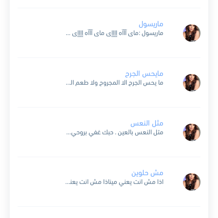
ماريسول
ماريسول :ماى آآآه إإإإى ماى آآآه إإإإى ماى آآآه إإإإى ماى آآآه إإإإى ماى آآآه إإإإى ماى آآآه إإإإى ماى آآآه إإإإى ماى آآآه إإإإى ماى آآآه إإإإى آآآه إإإإإى...
مايحس الجرح
ما يحس الجرح الا المجروح ولا طعم الجرح الا المجروح وانت ولا دقت طعم الجرح فيوم ولا تعرف ايه معني الحرمان حابب يا حبيبي والوم على مين على قلب ناسيني بايعني سنين مش لاقية كلام عليك...
مثل النعس
متل النعس بالعين . حبك غفي بروحي و ع دقة القلبين تندهلك جروحي دخلك تعا وخليك حدي تا افرح فيك بعيني انا بخبيك وبتحرسك روحي انت حلم الكان عايش بأفكاري...
مش حلوين
اذا مش انت يعني ميناذا مش انت يعني مين قادر يشغل قلبي سنينوحياة العمر الي بايدك ما عندي لغيرك حنيناذا مش انت يعني مين قادر يشغل قلبي سنينوحياة العمر الي...