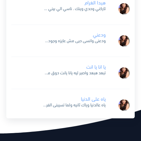
هيدا الغرام
تاركني وحدي وينك . ناسي الي بيني وبينك شوقي لنظرة عينك حارمني الهنا حبيبي الي بقلبي خبيتو من النسمة الخجولة داريتو تركني وحياتي انا عطيتو .. هيدا الغرام حبيبي الي...
ودعني
ودعنى وانسى حبى مش عايزه وجودك جنبى ياما لوعت قلبى وقسيت عليه كان ليه قلب يحبك عايش ايامه جنبك وانت اللى بات قلبك وقسيت عليه ليه تبيع الحب قولى ليه...
يا انا يا انت
تبعد هبعد واصبر ليه يانا يانت دوق من اللى انا سنه بقاسيه يانا يا انت ليالى تفوت وبعشق موت يانا يا هواك انا بهواك فى قلبى هواك هتعمل ايه شايفه...
ياه على الدنيا
ياه عالدنيا وياك ثانيه ولما تسيبنى الفرح يسبنى واقول امتى القاه من يوم ما عرفتك قلبى الفرحه مهيش سيعاه الله على حبك ياللى حبيت ايامى معاه من يوم ما عرفتك...