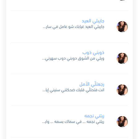
جايبلي العيد
جايبلي العيد غيابك شو عامل في سارق غفوة عيني وقدرت تروح مين قلك روح ما بعمري قلتا أنا مانسيتك هيدي كزبة كيف بقدر انسى قلبي وانت ما فيك تنسى ماضيك...
ذوبني ذوب
ويلي من الشوق دوبني دوب سهرني كتير وانت يا دوب ويلي من الشوق ويلي الاسمر شايف حاله سهران الليل والبدر بليل عقاله خوفي لاقول حبيت يميل خياله ويقول بنوب بنوب...
رجعتلّي الأمل
انت فتحتلّي قلبك ضحكتني سنيني إيامي صارت أحلى بحبك انت يا عمري يا رفيق دربي يا حكاية قلبي أنا رجعتلّي الأمل من جديد انت الي جاي صوبي من بعيد عّم...
ريتني نجمه
ريتني نجمه … في سماك بسمه … وابقى فيك هايمه … . وانسى حالي وياك … في عيونك ليل ويلي منها ويل … والقمر حياك ما ظهر لولاك .. اعترف...