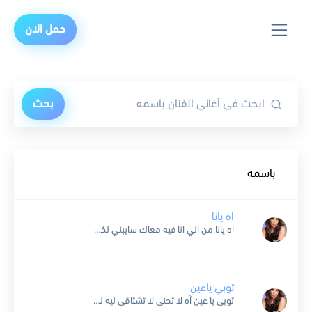
حمل الان
بحث
باسمه
اه يانا
اه يانا من الي انا فيه معاك سايبني لكل ده ليه معقوله بعت خلاص هواك والشوق قدرت عليه ياريتها جات من حد ثاني ولا جت منك ده فبعدك جاني الشوق...
توبي ياعين
توبى يا عين آه لا تحنى لا تشتاقى ليه لسه بتدوبى باللى جرح اشواقى اهواه لا لا لا انساه بهواه والله الله الله يبلى بحالى توبى ولا تزيدى نارى وتنهيدى ولا انتى...