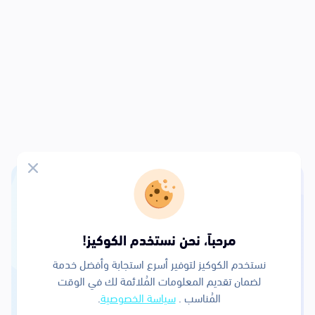
احفظ
الكلمات
واستخدمها بدون
انترنت
مرحباً، نحن نستخدم الكوكيز!
احفظ الأغاني في مكتبة كلمات الخاصة بك التي تستطيع الرجوع
نستخدم الكوكيز لتوفير أسرع استجابة وأفضل خدمة
إليها بدون انترنت، كلمات الأول والأقوى لكافة الأغاني العربية،
لضمان تقديم المعلومات المُلائمة لك في الوقت
المُناسب .
سياسة الخصوصية
.
حمل تطبيق كلمات الآن